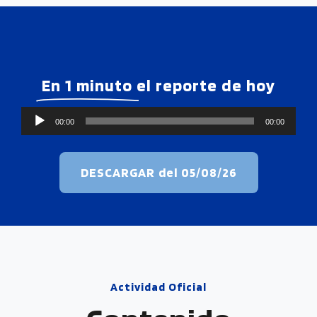
En 1 minuto
el reporte de hoy
R
00:00
00:00
e
p
DESCARGAR del 05/08/26
r
o
d
u
c
t
Actividad Oficial
o
r