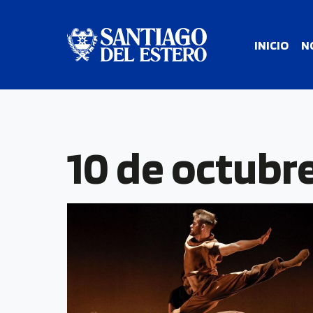
INICIO
N
10 de octubr