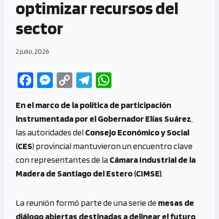
optimizar recursos del
sector
2 julio, 2026
Fa
M
C
Te
W
ce
es
o
le
h
En el marco de la política de participación
b
se
py
gr
at
instrumentada por el Gobernador Elías Suárez
,
o
n
Li
a
s
las autoridades del
Consejo Económico y Social
o
g
n
m
A
(CES
) provincial mantuvieron un encuentro clave
k
er
k
p
con representantes de la
Cámara Industrial de la
p
Madera de Santiago del Estero (CIMSE)
.
La reunión formó parte de una serie de
mesas de
diálogo abiertas destinadas a delinear el futuro