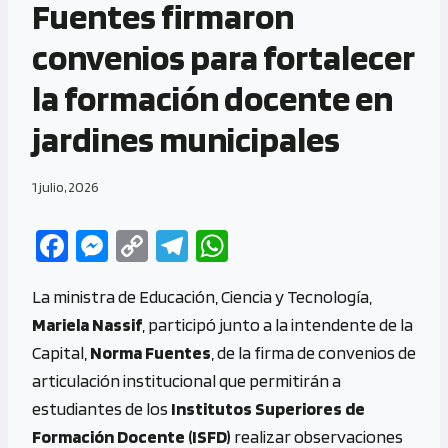
Fuentes firmaron
convenios para fortalecer
la formación docente en
jardines municipales
1 julio, 2026
Fa
M
C
Te
W
ce
es
o
le
h
La ministra de Educación, Ciencia y Tecnología,
b
se
py
gr
at
Mariela Nassif
, participó junto a la intendente de la
o
n
Li
a
s
Capital,
Norma Fuentes
, de la firma de convenios de
o
g
n
m
A
articulación institucional que permitirán a
k
er
k
p
estudiantes de los
Institutos Superiores de
p
Formación Docente (ISFD)
realizar observaciones