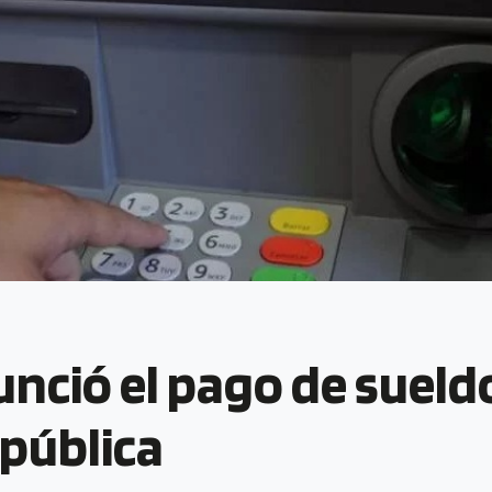
unció el pago de sueldo
pública