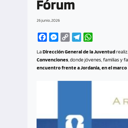
Fórum
26 junio, 2026
Fa
M
C
Te
W
ce
es
o
le
h
La
Dirección General de la Juventud
reali
b
se
py
gr
at
Convenciones
, donde jóvenes, familias y f
o
n
Li
a
s
encuentro frente a Jordania, en el marco d
o
g
n
m
A
k
er
k
p
p