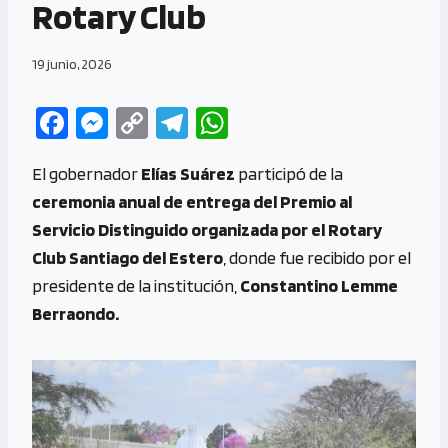
Rotary Club
19 junio, 2026
Fa
M
C
Te
W
ce
es
o
le
h
El gobernador
Elías Suárez
participó de la
b
se
py
gr
at
ceremonia anual de entrega del Premio al
o
n
Li
a
s
Servicio Distinguido organizada por el Rotary
o
g
n
m
A
Club Santiago del Estero
, donde fue recibido por el
k
er
k
p
presidente de la institución,
Constantino Lemme
p
Berraondo.