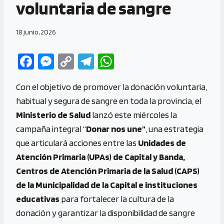
voluntaria de sangre
18 junio, 2026
Fa
M
C
Te
W
ce
es
o
le
h
Con el objetivo de promover la donación voluntaria,
b
se
py
gr
at
habitual y segura de sangre en toda la provincia, el
o
n
Li
a
s
Ministerio de Salud
lanzó este miércoles la
o
g
n
m
A
campaña integral “
Donar nos une”
, una estrategia
k
er
k
p
que articulará acciones entre las
Unidades de
p
Atención Primaria (UPAs) de Capital y Banda,
Centros de Atención Primaria de la Salud (CAPS)
de la Municipalidad de la Capital e instituciones
educativas
para fortalecer la cultura de la
donación y garantizar la disponibilidad de sangre