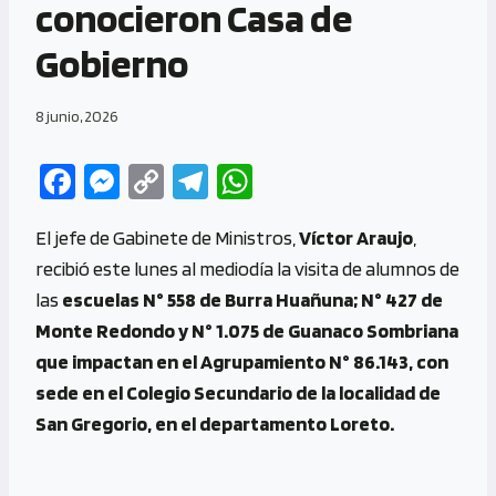
conocieron Casa de
Gobierno
8 junio, 2026
Fa
M
C
Te
W
ce
es
o
le
h
El jefe de Gabinete de Ministros,
Víctor Araujo
,
b
se
py
gr
at
recibió este lunes al mediodía la visita de alumnos de
o
n
Li
a
s
las
escuelas N° 558 de Burra Huañuna; N° 427 de
o
g
n
m
A
Monte Redondo y N° 1.075 de Guanaco Sombriana
k
er
k
p
que impactan en el Agrupamiento N° 86.143, con
p
sede en el Colegio Secundario de la localidad de
San Gregorio, en el departamento Loreto.