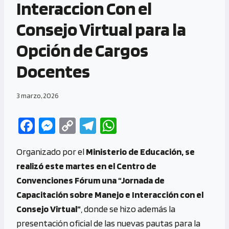
Interaccion Con el
Consejo Virtual para la
Opción de Cargos
Docentes
3 marzo, 2026
Fa
M
C
Te
W
ce
es
o
le
h
Organizado por el
Ministerio de Educación, se
b
se
py
gr
at
realizó este martes en el Centro de
o
n
Li
a
s
Convenciones Fórum una “Jornada de
o
g
n
m
A
Capacitación sobre Manejo e Interacción con el
k
er
k
p
Consejo Virtual”
, donde se hizo además la
p
presentación oficial de las nuevas pautas para la