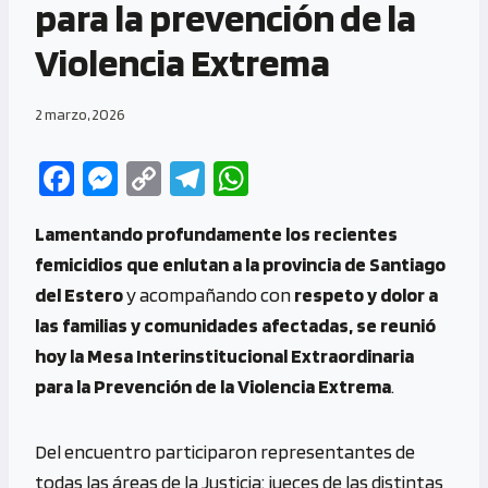
para la prevención de la
Violencia Extrema
2 marzo, 2026
Fa
M
C
Te
W
ce
es
o
le
h
Lamentando profundamente los recientes
b
se
py
gr
at
femicidios que enlutan a la provincia de Santiago
o
n
Li
a
s
del Estero
y acompañando con
respeto y dolor a
o
g
n
m
A
las familias y comunidades afectadas, se reunió
k
er
k
p
hoy la Mesa Interinstitucional Extraordinaria
p
para la Prevención de la Violencia Extrema
.
Del encuentro participaron representantes de
todas las áreas de la Justicia: jueces de las distintas