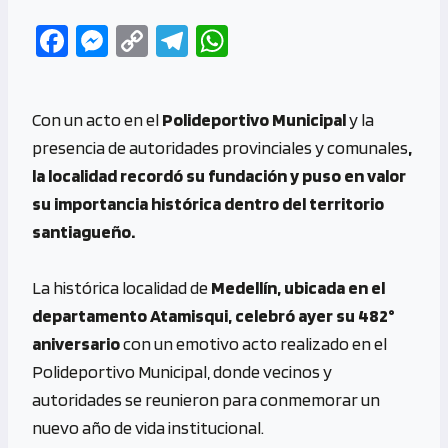
Fa
M
C
Te
W
ce
es
o
le
h
b
se
py
gr
at
Con un acto en el
Polideportivo Municipal
y la
o
n
Li
a
s
presencia de autoridades provinciales y comunales
,
o
g
n
m
A
la localidad recordó su fundación y puso en valor
k
er
k
p
su importancia histórica dentro del territorio
p
santiagueño.
La histórica localidad de
Medellín, ubicada en el
departamento Atamisqui, celebró ayer su 482°
aniversario
con un emotivo acto realizado en el
Polideportivo Municipal, donde vecinos y
autoridades se reunieron para conmemorar un
nuevo año de vida institucional.