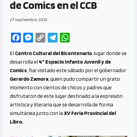
de Comics en el CCB
27 septiembre, 2025
Fa
M
C
Te
W
ce
es
o
le
h
El
Centro Cultural del Bicentenario
, lugar donde se
b
se
py
gr
at
desarrolla el
4° Espacio Infanto Juvenil y de
o
n
Li
a
s
Comics
, fue visitado este sábado por el gobernador
o
g
n
m
A
Gerardo
Zamora
, quien pudo compartir un grato
k
er
k
p
momento con cientos de chicos y padres que
p
disfrutaron de este lugar destinado a la expresión
artística y literaria que se desarrolla de forma
simultánea junto con la
XV Feria Provincial del
Libro.