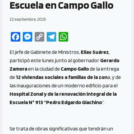
Escuela en Campo Gallo
22 septiembre, 2025
Fa
M
C
Te
W
ce
es
o
le
h
El jefe de Gabinete de Ministros,
Elías Suárez
,
b
se
py
gr
at
participó este lunes junto al gobernador
Gerardo
o
n
Li
a
s
Zamora
en la ciudad de
Campo Gallo
de la entrega
o
g
n
m
A
de
12 viviendas sociales a familias de la zon
a, y de
k
er
k
p
las inauguraciones de un moderno edificio para el
p
Hospital Zonal y de la renovación integral de la
Escuela N° 913 “Pedro Edgardo Giachino
”.
Se trata de obras significativas que tendrán un