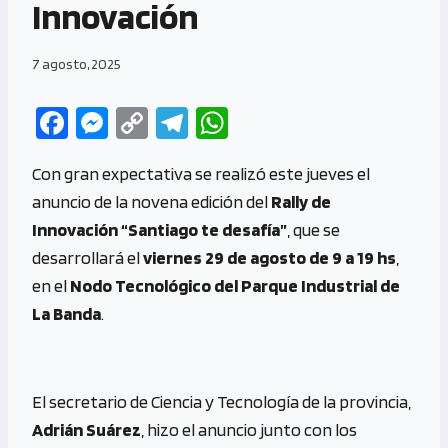
Innovación
7 agosto, 2025
Fa
M
C
Te
W
ce
es
o
le
h
Con gran expectativa se realizó este jueves el
b
se
py
gr
at
anuncio de la novena edición del
Rally de
o
n
Li
a
s
Innovación “Santiago te desafía”
, que se
o
g
n
m
A
desarrollará el
viernes 29 de agosto de 9 a 19 hs
,
k
er
k
p
en el
Nodo Tecnológico del Parque Industrial de
p
La Banda
.
El secretario de Ciencia y Tecnología de la provincia,
Adrián Suárez
, hizo el anuncio junto con los