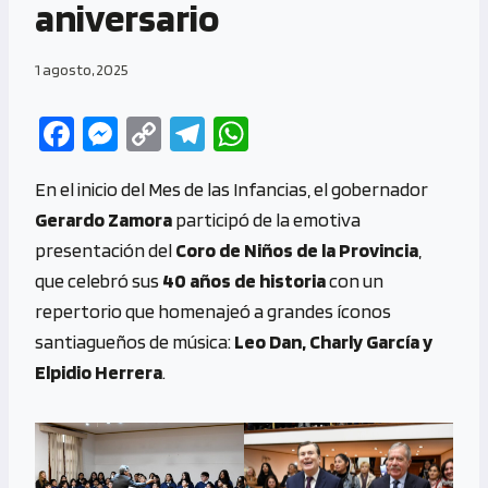
aniversario
1 agosto, 2025
Fa
M
C
Te
W
ce
es
o
le
h
En el inicio del Mes de las Infancias, el gobernador
b
se
py
gr
at
Gerardo Zamora
participó de la emotiva
o
n
Li
a
s
presentación del
Coro
de Niños de la Provincia
,
o
g
n
m
A
que celebró sus
40 años de historia
con un
k
er
k
p
repertorio que homenajeó a grandes íconos
p
santiagueños de música:
Leo Dan, Charly García y
Elpidio Herrera
.