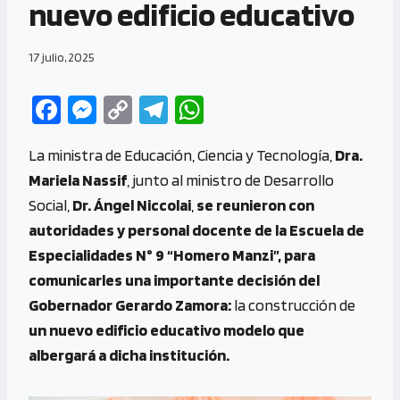
nuevo edificio educativo
17 julio, 2025
Fa
M
C
Te
W
ce
es
o
le
h
La ministra de Educación, Ciencia y Tecnología,
Dra.
b
se
py
gr
at
Mariela Nassif
,
junto al ministro de Desarrollo
o
n
Li
a
s
Social,
Dr. Ángel Niccolai
,
se
reunieron con
o
g
n
m
A
autoridades y personal docente de la Escuela de
k
er
k
p
Especialidades N° 9 “Homero Manzi”, para
p
comunicarles una importante decisión del
Gobernador Gerardo Zamora:
la construcción de
un nuevo edificio educativo modelo que
albergará a dicha institución.