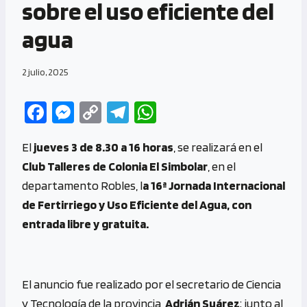
sobre el uso eficiente del
agua
2 julio, 2025
Fa
M
C
Te
W
ce
es
o
le
h
El
jueves 3 de 8.30 a 16 horas
, se realizará en el
b
se
py
gr
at
Club Talleres de Colonia El Simbolar
, en el
o
n
Li
a
s
departamento Robles, l
a 16ª Jornada Internacional
o
g
n
m
A
de Fertirriego y Uso Eficiente del Agua, con
k
er
k
p
entrada libre y gratuita.
p
El anuncio fue realizado por el secretario de Ciencia
y Tecnología de la provincia,
Adrián Suárez
; junto al