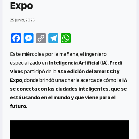
Expo
25 junio, 2025
Fa
M
C
Te
W
ce
es
o
le
h
Este miércoles por la mañana, el ingeniero
b
se
py
gr
at
especializado en
Inteligencia Artificial (IA)
,
Fredi
o
n
Li
a
s
Vivas
participó de la
4ta edición del Smart City
o
g
n
m
A
Expo
, donde brindó una charla acerca de cómo la
IA
k
er
k
p
se conecta con las ciudades inteligentes, que se
p
está usando en el mundo y que viene para el
futuro.