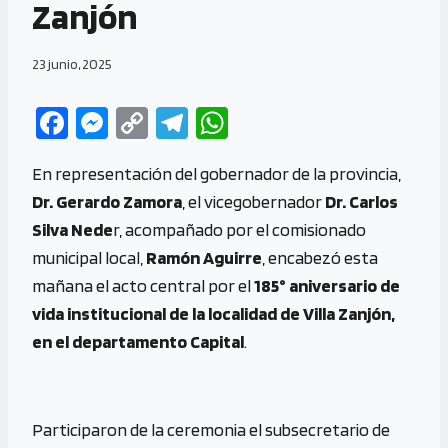
Zanjón
23 junio, 2025
Fa
M
C
Te
W
ce
es
o
le
h
En representación del gobernador de la provincia,
b
se
py
gr
at
Dr. Gerardo Zamora
, el vicegobernador
Dr. Carlos
o
n
Li
a
s
Silva Nede
r, acompañado por el comisionado
o
g
n
m
A
municipal local,
Ramón Aguirre
, encabezó esta
k
er
k
p
mañana el acto central por el
185° aniversario de
p
vida institucional de la localidad de Villa Zanjón,
en el departamento Capital
.
Participaron de la ceremonia el subsecretario de