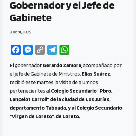
Gobernador y el Jefe de
Gabinete
8 abril, 2025
Fa
M
C
Te
W
ce
es
o
le
h
El gobernador
Gerardo Zamora
, acompañado por
b
se
py
gr
at
el jefe de Gabinete de Ministros,
Elías Suárez
,
o
n
Li
a
s
recibió este martes la visita de alumnos
o
g
n
m
A
pertenecientes al
Colegio Secundario
“Pbro.
k
er
k
p
Lancelot Carroll” de la ciudad de Los Juríes,
p
departamento Taboada, y al Colegio Secundario
“Virgen de Loreto”, de Loreto.