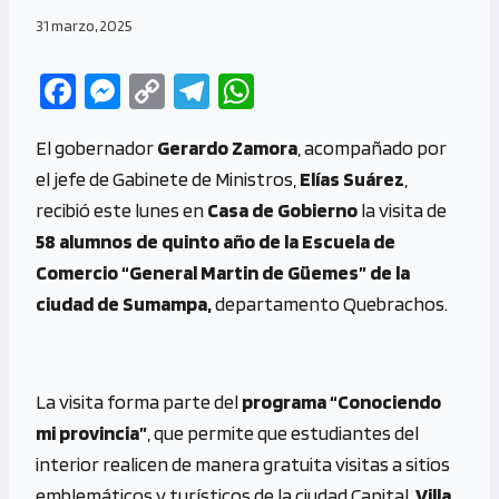
31 marzo, 2025
Fa
M
C
Te
W
ce
es
o
le
h
El gobernador
Gerardo Zamora
, acompañado por
b
se
py
gr
at
el jefe de Gabinete de Ministros,
Elías Suárez
,
o
n
Li
a
s
recibió este lunes en
Casa de Gobierno
la visita de
o
g
n
m
A
58 alumnos de quinto año de la Escuela de
k
er
k
p
Comercio “General Martin de Güemes” de la
p
ciudad de Sumampa,
departamento Quebrachos.
La visita forma parte del
programa “Conociendo
mi provincia”
, que permite que estudiantes del
interior realicen de manera gratuita visitas a sitios
emblemáticos y turísticos de la ciudad Capital,
Villa