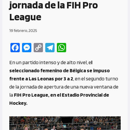
jornada de la FIH Pro
League
19 febrero, 2025
Fa
M
C
Te
W
ce
es
o
le
h
En un partido intenso y de alto nivel, e
l
b
se
py
gr
at
seleccionado femenino de Bélgica se impuso
o
n
Li
a
s
frente a Las Leonas por 3 a 2
, en el segundo turno
o
g
n
m
A
de la jornada de apertura de una nueva ventana de
k
er
k
p
la
FIH Pro League, en el Estadio Provincial de
p
Hockey.