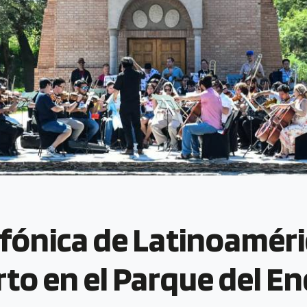
fónica de Latinoaméri
to en el Parque del E