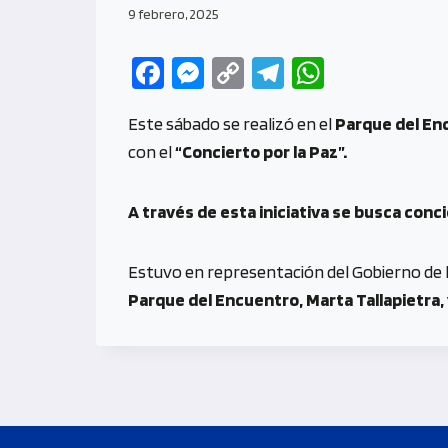
9 febrero, 2025
Fa
M
C
Te
W
ce
es
o
le
h
Este sábado se realizó en el
Parque del E
b
se
py
gr
at
con el
“Concierto por la Paz”.
o
n
Li
a
s
o
g
n
m
A
A través de esta iniciativa se busca conci
k
er
k
p
p
Estuvo en representación del Gobierno de l
Parque del Encuentro, Marta Tallapietra, 