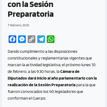
con la Sesión
Preparatoria
7 febrero, 2025
Fa
M
C
Te
W
ce
es
o
le
h
Dando cumplimiento a las disposiciones
b
se
py
gr
at
constitucionales y reglamentarias vigentes que
o
n
Li
a
s
marcan la actividad legislativa, el próximo lunes 10
o
g
n
m
A
de febrero, a las 9:30 horas, la
Cámara de
k
er
k
p
Diputados dará inicio al año parlamentario con la
p
realización de la Sesión Preparatoria
para la que
fueron convocados los 40 legisladores que
conforman el Cuerpo.