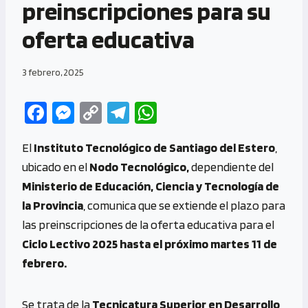
preinscripciones para su
oferta educativa
3 febrero, 2025
Fa
M
C
Te
W
ce
es
o
le
h
El
Instituto Tecnológico de Santiago del Estero
,
b
se
py
gr
at
ubicado en el
Nodo Tecnológico,
dependiente del
o
n
Li
a
s
Ministerio de Educación, Ciencia y Tecnología de
o
g
n
m
A
la Provincia
, comunica que se extiende el plazo para
k
er
k
p
las preinscripciones de la oferta educativa para el
p
Ciclo Lectivo 2025 hasta el próximo martes 11 de
febrero.
Se trata de la
Tecnicatura Superior en Desarrollo