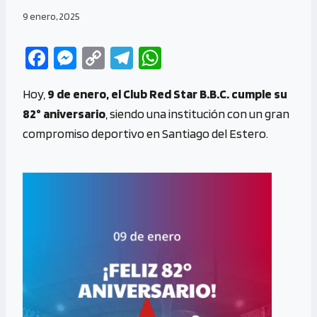
9 enero, 2025
Fa
M
C
Te
W
ce
es
o
le
h
Hoy,
9 de enero, el Club Red Star B.B.C. cumple su
b
se
py
gr
at
82° aniversario
, siendo una institución con un gran
o
n
Li
a
s
compromiso deportivo en Santiago del Estero.
o
g
n
m
A
k
er
k
p
p