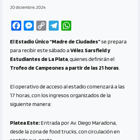
20 diciembre, 2024
Fa
M
C
Te
W
ce
es
o
le
h
El Estadio Único
“Madre de Ciudades”
se prepara
b
se
py
gr
at
para recibir este sábado a
Vélez Sarsfield y
o
n
Li
a
s
Estudiantes de La Plata
, quienes definirán el
o
g
n
m
A
Trofeo de Campeones a partir de las 21 horas
.
k
er
k
p
p
El operativo de acceso al estadio comenzará a las
17 horas, con los ingresos organizados de la
siguiente manera:
Platea Este:
Entrada por Av. Diego Maradona,
desde la zona de food trucks, con circulación en