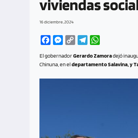
viviendas socia
16 diciembre, 2024
Fa
M
C
Te
W
ce
es
o
le
h
El gobernador
Gerardo Zamora
dejó inaugu
b
se
py
gr
at
Chinuna, en el
departamento Salavina, y Ta
o
n
Li
a
s
o
g
n
m
A
k
er
k
p
p