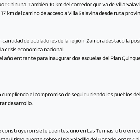
r Chinuna. También 10 km del corredor que va de Villa Salavin
7 km del camino de acceso a Villa Salavina desde ruta provinc
cantidad de pobladores de la región, Zamora destacó la posib
 la crisis económica nacional.
a el año entrante para inaugurar dos escuelas del Plan Quinq
stá cumpliendo el compromiso de seguir uniendo los pueblos de
rar desarrollo.
 construyeron siete puentes: uno en Las Termas, otro en ciuda
te último puente sobre el río Saladillo del Rosario, entre C