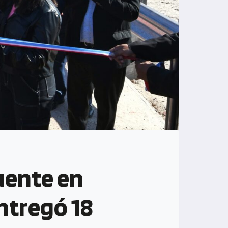
uente en
ntregó 18