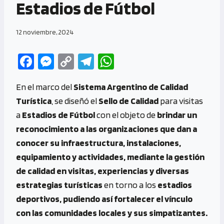
Estadios de Fútbol
12 noviembre, 2024
Fa
M
C
Te
W
ce
es
o
le
h
En el marco del
Sistema Argentino de Calidad
b
se
py
gr
at
Turística
, se diseñó el
Sello de Calidad
para visitas
o
n
Li
a
s
a
Estadios de Fútbol
con el objeto de
brindar un
o
g
n
m
A
reconocimiento a las organizaciones que dan a
k
er
k
p
conocer su infraestructura, instalaciones,
p
equipamiento y actividades, mediante la gestión
de calidad en visitas, experiencias y diversas
estrategias turísticas
en torno a los
estadios
deportivos, pudiendo así fortalecer el vínculo
con las comunidades locales y sus simpatizantes.