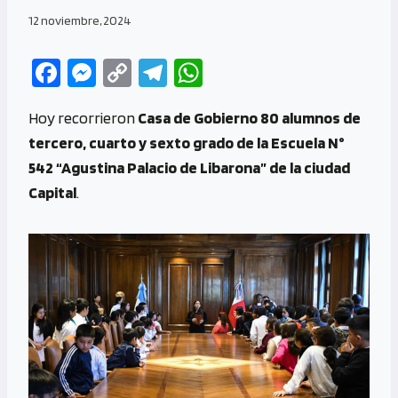
12 noviembre, 2024
Fa
M
C
Te
W
ce
es
o
le
h
Hoy recorrieron
Casa de Gobierno 80 alumnos de
b
se
py
gr
at
tercero, cuarto y sexto grado de la Escuela N°
o
n
Li
a
s
542 “Agustina Palacio de Libarona” de la ciudad
o
g
n
m
A
Capital
.
k
er
k
p
p