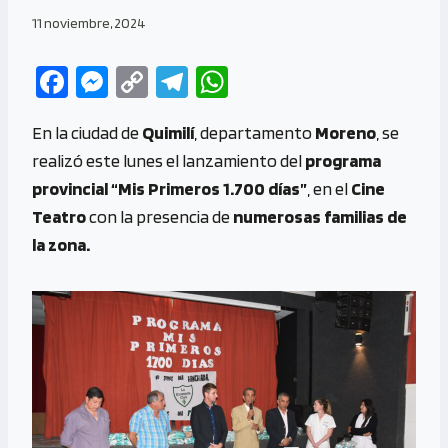
11 noviembre, 2024
Fa
M
C
Te
W
ce
es
o
le
h
En la ciudad de
Quimilí
, departamento
Moreno
, se
b
se
py
gr
at
realizó este lunes el lanzamiento del
programa
o
n
Li
a
s
provincial “Mis Primeros 1.700 días”
, en el
Cine
o
g
n
m
A
Teatro
con la presencia de
numerosas familias de
k
er
k
p
la zona.
p