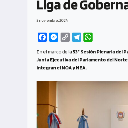
Liga de Goberna
5 noviembre, 2024
Fa
M
C
Te
W
ce
es
o
le
h
En el marco de la
53° Sesión Plenaria del P
b
se
py
gr
at
Junta Ejecutiva del Parlamento del Nort
o
n
Li
a
s
integran el NOA y NEA.
o
g
n
m
A
k
er
k
p
p