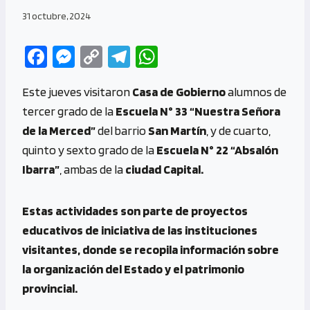
31 octubre, 2024
Fa
M
C
Te
W
ce
es
o
le
h
Este jueves visitaron
Casa de Gobierno
alumnos de
b
se
py
gr
at
tercer grado de la
Escuela N° 33 “Nuestra Señora
o
n
Li
a
s
de la Merced”
del barrio
San Martín
, y de cuarto,
o
g
n
m
A
quinto y sexto grado de la
Escuela N° 22 “Absalón
k
er
k
p
Ibarra”
, ambas de la
ciudad Capital.
p
Estas actividades son parte de proyectos
educativos de iniciativa de las instituciones
visitantes, donde se recopila información sobre
la organización del Estado y el patrimonio
provincial.