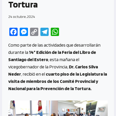
Tortura
24 octubre, 2024
Fa
M
C
Te
W
ce
es
o
le
h
Como parte de las actividades que desarrollarán
b
se
py
gr
at
durante la
14° Edición de la Feria del Libro de
o
n
Li
a
s
Santiago del Estero
, esta mañana el
o
g
n
m
A
vicegobernador de la Provincia,
Dr. Carlos Silva
k
er
k
p
Neder
, recibió en el
cuarto piso de la Legislatura la
p
visita de miembros de los Comité Provincial y
Nacional para la Prevención de la Tortura.