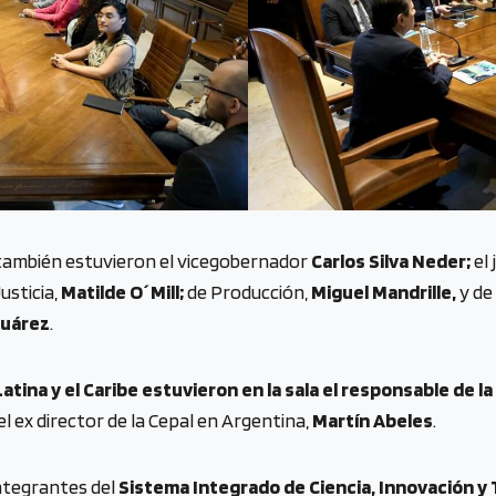
 también estuvieron el vicegobernador
Carlos Silva Neder;
el 
Justicia,
Matilde O´Mill;
de Producción,
Miguel Mandrille,
y de
Suárez
.
ina y el Caribe estuvieron en la sala el responsable de la 
el ex director de la Cepal en Argentina,
Martín Abeles
.
ntegrantes del
Sistema Integrado de Ciencia, Innovación y 