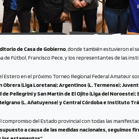
ditorio de Casa de Gobierno
, donde también estuvieron el se
 de Fútbol, Francisco Pece, y los representantes de las insti
el Estero en el próximo Torneo Regional Federal Amateur so
n Obrera (Liga Loretana); Argentinos (L. Termense); Juvent
id de Pellegrini y San Martín de El Ojito (Liga del Noroest
 Belgrano (L. Añatuyense) y Central Córdoba e Instituto Tráf
 el compromiso del Estado provincial con todas las manifesta
esupuesto a causa de las medidas nacionales, seguimos fi
os los estamentos”.