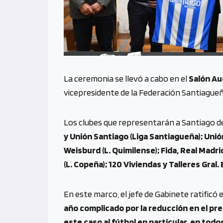
La ceremonia se llevó a cabo en el
Salón Au
vicepresidente de la Federación Santiagueña
Los clubes que representarán a Santiago d
y Unión Santiago (Liga Santiagueña); Unió
Weisburd (L. Quimilense); Fida, Real Madr
(L. Copeña); 120 Viviendas y Talleres Gral.
En este marco, el jefe de Gabinete ratificó
año complicado por la reducción en el pr
este caso al fútbol en particular, en tod