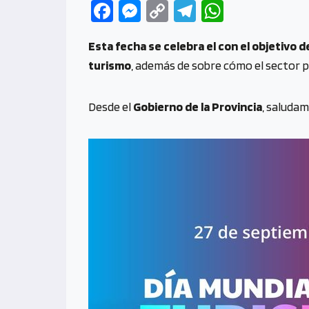
Fa
M
C
Te
W
ce
es
o
le
h
Esta fecha se celebra el con el objetivo d
b
se
py
gr
at
turismo
, además de sobre cómo el sector pu
o
n
Li
a
s
o
g
n
m
A
Desde el
Gobierno de la Provincia
, saludam
k
er
k
p
p