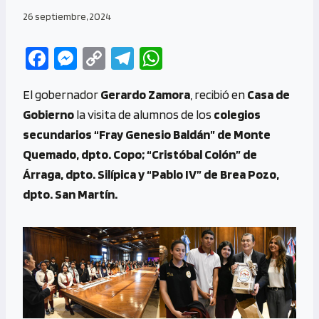
26 septiembre, 2024
Fa
M
C
Te
W
ce
es
o
le
h
El gobernador
Gerardo Zamora
, recibió en
Casa de
b
se
py
gr
at
Gobierno
la visita de alumnos de los
colegios
o
n
Li
a
s
secundarios “Fray Genesio Baldán” de Monte
o
g
n
m
A
Quemado, dpto. Copo; “Cristóbal Colón” de
k
er
k
p
Árraga, dpto. Silípica y “Pablo IV” de Brea Pozo,
p
dpto. San Martín.