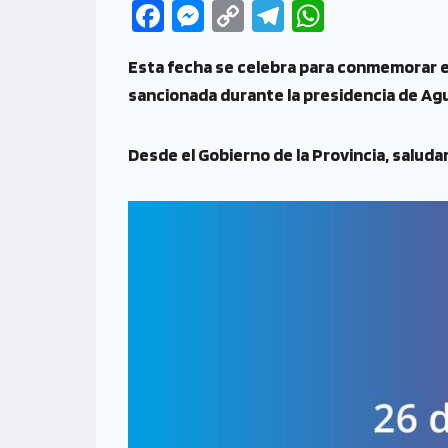
Fa
M
C
Te
W
ce
es
o
le
h
Esta fecha se celebra para conmemorar el d
b
se
py
gr
at
sancionada durante la presidencia de Agu
o
n
Li
a
s
o
g
n
m
A
Desde el Gobierno de la Provincia, saluda
k
er
k
p
p