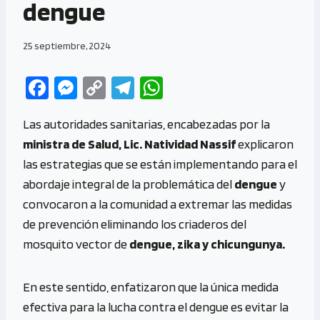
dengue
25 septiembre, 2024
Fa
M
C
Te
W
ce
es
o
le
h
Las autoridades sanitarias, encabezadas por la
b
se
py
gr
at
ministra de Salud, Lic. Natividad Nassif
explicaron
o
n
Li
a
s
las estrategias que se están implementando para el
o
g
n
m
A
abordaje integral de la problemática del
dengue
y
k
er
k
p
convocaron a la comunidad a extremar las medidas
p
de prevención eliminando los criaderos del
mosquito vector de
dengue, zika y chicungunya.
En este sentido, enfatizaron que la única medida
efectiva para la lucha contra el dengue es evitar la