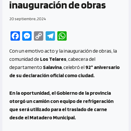
inauguración de obras
20 septiembre, 2024
Fa
M
C
Te
W
ce
es
o
le
h
Con un emotivo acto y la inauguración de obras, la
b
se
py
gr
at
comunidad de
Los Telares
, cabecera del
o
n
Li
a
s
departamento
Salavina
, celebró el
92° aniversario
o
g
n
m
A
de su declaración oficial como ciudad.
k
er
k
p
p
En la oportunidad, el Gobierno de la provincia
otorgó un camión con equipo de refrigeración
que será utilizado para el traslado de carne
desde el Matadero Municipal.