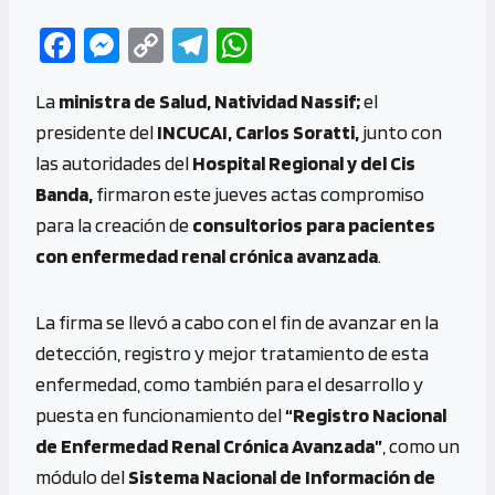
Fa
M
C
Te
W
ce
es
o
le
h
La
ministra de Salud, Natividad Nassif;
el
b
se
py
gr
at
presidente del
INCUCAI, Carlos Soratti,
junto con
o
n
Li
a
s
las autoridades del
Hospital Regional y del Cis
o
g
n
m
A
Banda,
firmaron este jueves actas compromiso
k
er
k
p
para la creación de
consultorios para pacientes
p
con enfermedad renal crónica avanzada
.
La firma se llevó a cabo con el fin de avanzar en la
detección, registro y mejor tratamiento de esta
enfermedad, como también para el desarrollo y
puesta en funcionamiento del
“Registro Nacional
de Enfermedad Renal Crónica Avanzada”
, como un
módulo del
Sistema Nacional de Información de