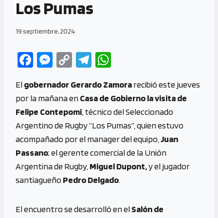
Los Pumas
19 septiembre, 2024
Fa
M
C
Te
W
ce
es
o
le
h
El
gobernador Gerardo Zamora
recibió este jueves
b
se
py
gr
at
por la mañana en
Casa de Gobierno la visita de
o
n
Li
a
s
Felipe Contepomi
, técnico del Seleccionado
o
g
n
m
A
Argentino de Rugby “Los Pumas”, quien estuvo
k
er
k
p
acompañado por el manager del equipo,
Juan
p
Passano
; el gerente comercial de la Unión
Argentina de Rugby,
Miguel Dupont,
y el jugador
santiagueño
Pedro Delgado
.
El encuentro se desarrolló en el
Salón de