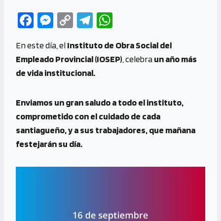
Fa
M
C
Te
W
ce
es
o
le
h
En este día, el
Instituto de Obra Social del
b
se
py
gr
at
Empleado Provincial (IOSEP)
, celebra
un año más
o
n
Li
a
s
de vida institucional.
o
g
n
m
A
k
er
k
p
Enviamos un gran saludo a todo el instituto,
p
comprometido con el cuidado de cada
santiagueño, y a sus trabajadores, que mañana
festejarán su día.