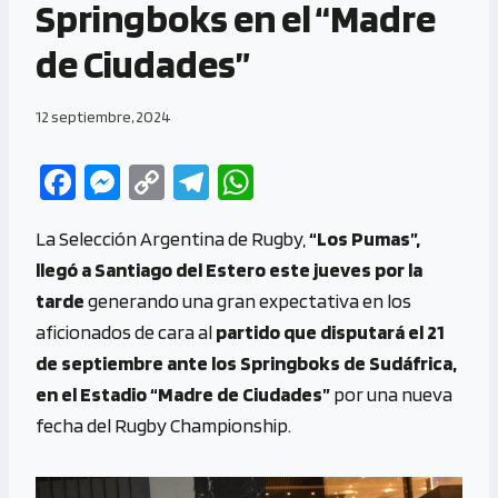
Springboks en el “Madre
de Ciudades”
12 septiembre, 2024
Fa
M
C
Te
W
ce
es
o
le
h
La Selección Argentina de Rugby,
“Los Pumas”,
b
se
py
gr
at
llegó a Santiago del Estero este jueves por la
o
n
Li
a
s
tarde
generando una gran expectativa en los
o
g
n
m
A
aficionados de cara al
partido que disputará el 21
k
er
k
p
de septiembre ante los Springboks de Sudáfrica,
p
en el Estadio “Madre de Ciudades”
por una nueva
fecha del Rugby Championship.