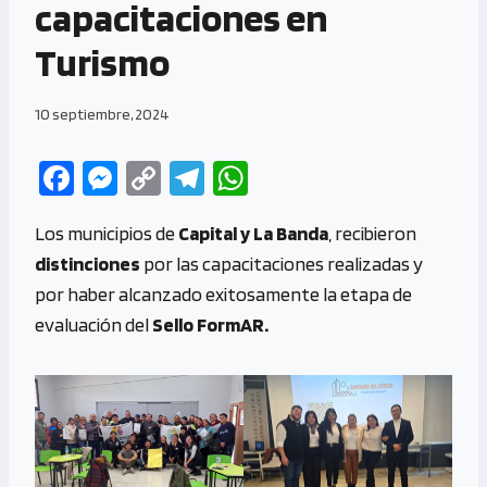
capacitaciones en
Turismo
10 septiembre, 2024
Fa
M
C
Te
W
ce
es
o
le
h
Los municipios de
Capital y La Banda
, recibieron
b
se
py
gr
at
distinciones
por las capacitaciones realizadas y
o
n
Li
a
s
por haber alcanzado exitosamente la etapa de
o
g
n
m
A
evaluación del
Sello FormAR.
k
er
k
p
p