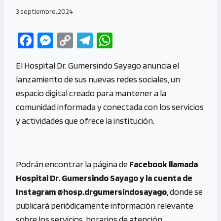
3 septiembre, 2024
Fa
M
C
Te
W
ce
es
o
le
h
El Hospital Dr. Gumersindo Sayago anuncia el
b
se
py
gr
at
lanzamiento de sus nuevas redes sociales, un
o
n
Li
a
s
espacio digital creado para mantener a la
o
g
n
m
A
comunidad informada y conectada con los servicios
k
er
k
p
y actividades que ofrece la institución.
p
Podrán encontrar la página de
Facebook llamada
Hospital Dr. Gumersindo Sayago y la cuenta de
Instagram @hosp.drgumersindosayago
, donde se
publicará periódicamente información relevante
sobre los servicios, horarios de atención,