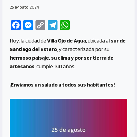
25 agosto, 2024
Fa
M
C
Te
W
ce
es
o
le
h
Hoy, la ciudad de
Villa Ojo de Agua
, ubicada al
sur de
b
se
py
gr
at
Santiago del Estero
, y caracterizada por su
o
n
Li
a
s
hermoso paisaje, su clima y por ser tierra de
o
g
n
m
A
artesanos
, cumple 140 años.
k
er
k
p
p
¡
Enviamos un saludo a todos sus habitantes!