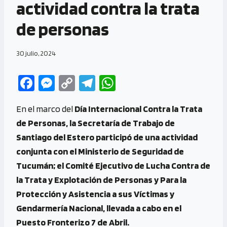
actividad contra la trata
de personas
30 julio, 2024
Fa
M
C
Te
W
ce
es
o
le
h
En el marco del
Día Internacional Contra la Trata
b
se
py
gr
at
de Personas, la Secretaría de Trabajo de
o
n
Li
a
s
Santiago del Estero participó de una actividad
o
g
n
m
A
conjunta con el Ministerio de Seguridad de
k
er
k
p
Tucumán; el Comité Ejecutivo de Lucha Contra de
p
la Trata y Explotación de Personas y Para la
Protección y Asistencia a sus Víctimas y
Gendarmería Nacional, llevada a cabo en el
Puesto Fronterizo 7 de Abril.